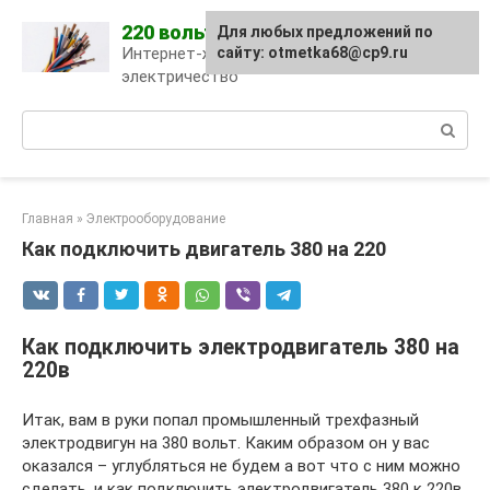
Skip
220 вольт
Для любых предложений по
to
Интернет-журнал про
сайту: otmetka68@cp9.ru
content
электричество
Поиск:
Главная
»
Электрооборудование
Как подключить двигатель 380 на 220
Как подключить электродвигатель 380 на
220в
Итак, вам в руки попал промышленный трехфазный
электродвигун на 380 вольт. Каким образом он у вас
оказался – углубляться не будем а вот что с ним можно
сделать, и как подключить электродвигатель 380 к 220в