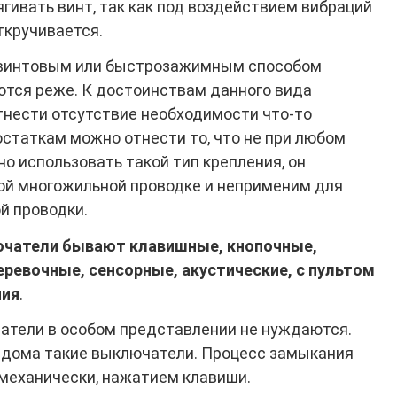
гивать винт, так как под воздействием вибраций
ткручивается.
звинтовым или быстрозажимным способом
ются реже. К достоинствам данного вида
тнести отсутствие необходимости что-то
остаткам можно отнести то, что не при любом
о использовать такой тип крепления, он
ой многожильной проводке и неприменим для
й проводки.
ючатели бывают клавишные, кнопочные,
ревочные, сенсорные, акустические, с пультом
ния
.
тели в особом представлении не нуждаются.
х дома такие выключатели. Процесс замыкания
механически, нажатием клавиши.