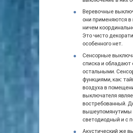
Веревочные выключ
они применяются в
ничем координально
Это чисто декорати
особенного нет.
Сенсорные выключа
списка и обладают
остальными. Сенсо
функциями, как: та
воздуха в помещении
выключателя являе
востребованный. Д
вышеупомянутимы т
светодиодный и с п
Акустический же в