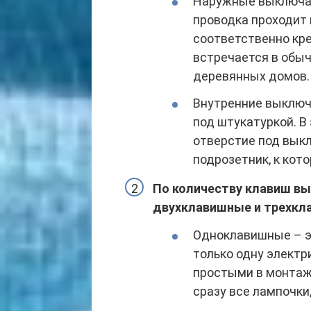
Наружные выключат
проводка проходит
соответственно кре
встречается в обыч
деревянных домов.
Внутренние выключ
под штукатуркой. В
отверстие под выкл
подрозетник, к кот
По количеству клавиш в
двухклавишные и трехк
Одноклавишные – э
только одну электр
простыми в монтаж
сразу все лампочки