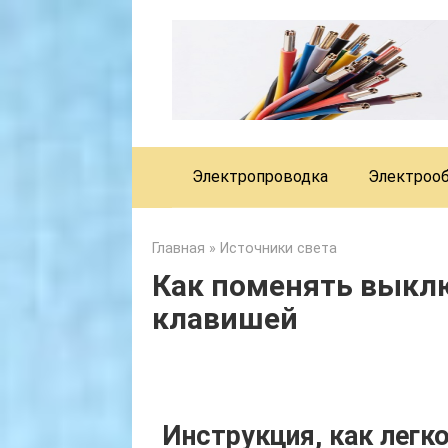
Skip
to
content
Электропроводка
Электроо
Главная
»
Источники света
Как поменять выклю
клавишей
Инструкция, как лег