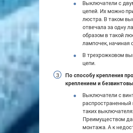
Выключатели с дву
цепей. Их можно пр
люстра. В таком вы
отвечала за одну ла
образом в такой л
лампочек, начиная 
В трехрожковом вы
цепи.
По способу крепления п
креплением и безвинтов
Выключатели с вин
распространенный 
таких выключателя
Преимуществом дан
монтажа. А к недо