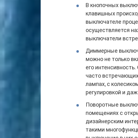
В кнопочных выключ
клавишных происход
выключателе проце
осуществляется наж
выключатели встре
Диммерные выключа
можно не только вк
его интенсивность
часто встречающих
лампах, с колесико
регулировкой и даж
Поворотные выключ
помещениях с откр
дизайнерским интер
такими многофункц
выключение в них 