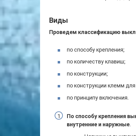
Виды
Проведем классификацию выклю
по способу крепления;
по количеству клавиш;
по конструкции;
по конструкции клемм для
по принципу включения.
По способу крепления вы
внутренние и наружные
.