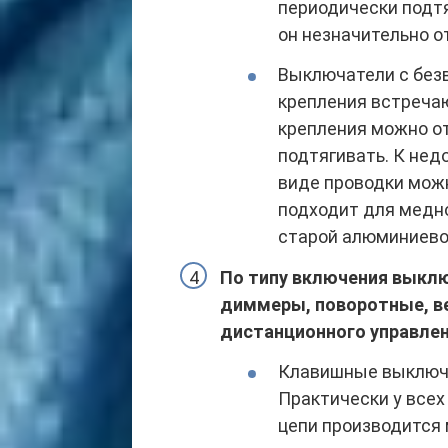
периодически подтя
он незначительно о
Выключатели с бе
крепления встреча
крепления можно о
подтягивать. К нед
виде проводки можн
подходит для медн
старой алюминиево
По типу включения выкл
диммеры, поворотные, ве
дистанционного управле
Клавишные выключа
Практически у все
цепи производится 