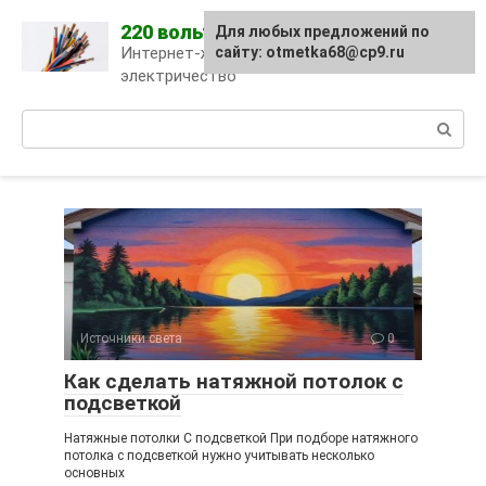
Skip
220 вольт
Для любых предложений по
to
Интернет-журнал про
сайту: otmetka68@cp9.ru
content
электричество
Поиск:
Источники света
0
Как сделать натяжной потолок с
подсветкой
Натяжные потолки С подсветкой При подборе натяжного
потолка с подсветкой нужно учитывать несколько
основных