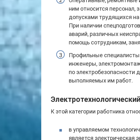
Оперативные, ремонтные 
ним относится персонал,
допусками трудящихся на 
При наличии спецподготов
аварий, различных неиспр
помощь сотрудникам, заня
Профильные специалисты 
инженеры, электромонтажни
по электробезопасности д
выполняемых им работ.
Электротехнологически
К этой категории работника относ
в управляемом технологи
является электрическая э