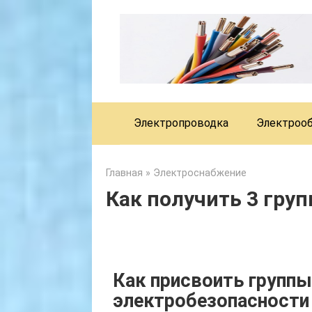
Skip
to
content
Электропроводка
Электроо
Главная
»
Электроснабжение
Как получить 3 гру
Как присвоить группы
электробезопасности