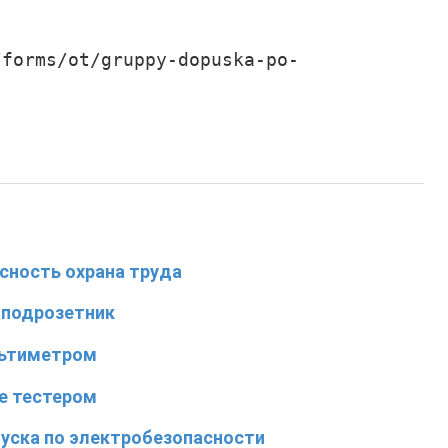
/forms/ot/gruppy-dopuska-po-
сность охрана труда
в подрозетник
льтиметром
е тестером
пуска по электробезопасности