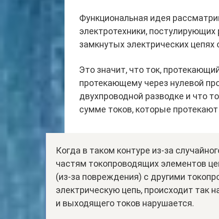
Функциональная идея рассматрив
электротехники, постулирующих 
замкнутых электрических цепях 
Это значит, что ток, протекающи
протекающему через нулевой про
двухпроводной разводке и что т
сумме токов, которые протекают
Когда в таком контуре из-за случайно
частям токопроводящих элементов цеп
(из-за повреждения) с другими токо
электрическую цепь, происходит так 
и выходящего токов нарушается.