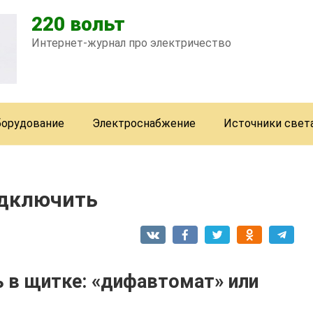
220 вольт
Интернет-журнал про электричество
борудование
Электроснабжение
Источники свет
одключить
 в щитке: «дифавтомат» или