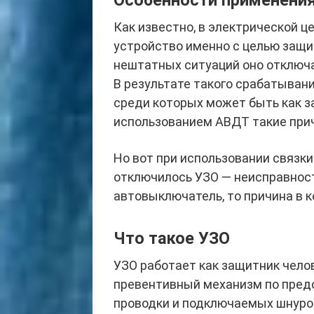
Особенности применени
Как известно, в электрической 
устройство именно с целью защит
нештатных ситуаций оно отключа
В результате такого срабатыван
среди которых может быть как за
использованием АВДТ такие прич
Но вот при использовании связки
отключилось УЗО — неисправность
автовыключатель, то причина в к
Что такое УЗО
УЗО работает как защитник чело
превентивный механизм по пред
проводки и подключаемых шнуро