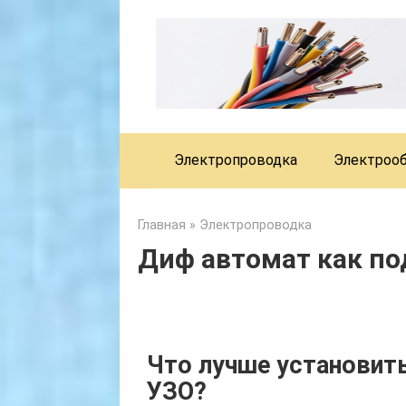
Skip
to
content
Электропроводка
Электроо
Главная
»
Электропроводка
Диф автомат как п
Что лучше установить
УЗО?